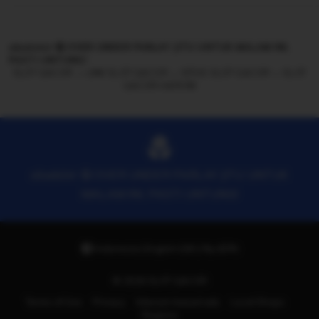
Loading...
akadslot 🤤 OVER UNDER PARLAY JITU UNTUK MALAM INI,
PASTI UNTUNG!
SLOT GACOR
LINK SLOT GACOR
SITUS SLOT GACOR
SLOT
GACOR HARI INI
akadslot 🤤 OVER UNDER PARLAY JITU UNTUK
MALAM INI, PASTI UNTUNG!
Indonesia | English (UK) | Rp (IDR)
© 2026 SLOT GACOR
Terms of Use
Privacy
Interest-based ads
Local Shops
Regions