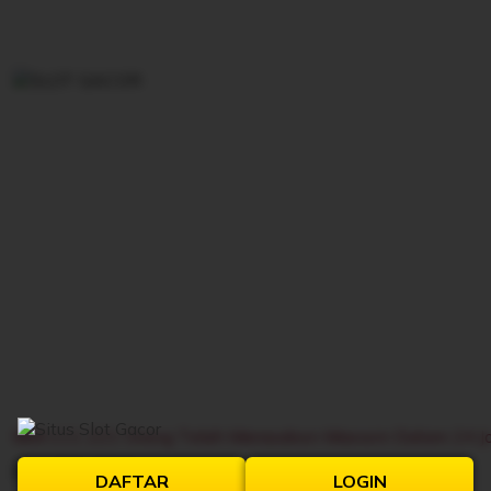
889.111.221 Orang Telah Merasakan Maxwin Dalam 24 Ja
Price:
Rp 50,000
DAFTAR
LOGIN