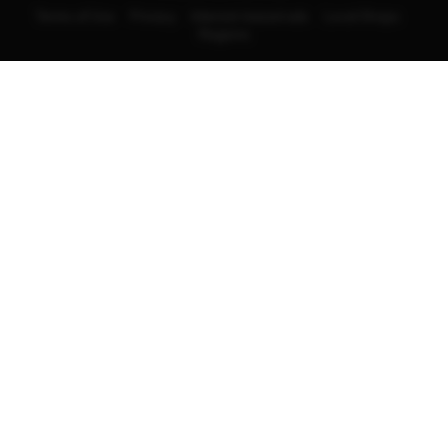
Terms of Use
Privacy
Interest-based ads
Local Shops
Regions