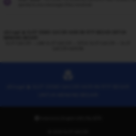
quickly to any messages they received.
Loading...
afctogel ♟ SLOT DEMO GACOR HARI INI RTP BESAR UNTUK
MENANG BESAR!
SLOT GACOR
LINK SLOT GACOR
SITUS SLOT GACOR
SLOT
GACOR HARI INI
afctogel ♟ SLOT DEMO GACOR HARI INI RTP BESAR
UNTUK MENANG BESAR!
Indonesia | English (UK) | Rp (IDR)
© 2026 SLOT GACOR