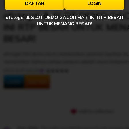
DAFTAR
LOGIN
Situs Slot Gacor
afctogel ♟ SLOT DEMO GA
afctogel ♟ SLOT DEMO GACOR HARI INI RTP BESAR
UNTUK MENANG BESAR!
INI RTP BESAR UNTUK ME
BESAR!
afctogel Slot demo resmi memberikan jaminan kualitas da
memastikan bahwa setiap putaran adalah murni keberun
5
SITUS SLOT GACOR
out
of
LOGIN
DAFTAR
5
stars
Add to collection
Star Seller.
This seller consistently earned 5-star reviews, d