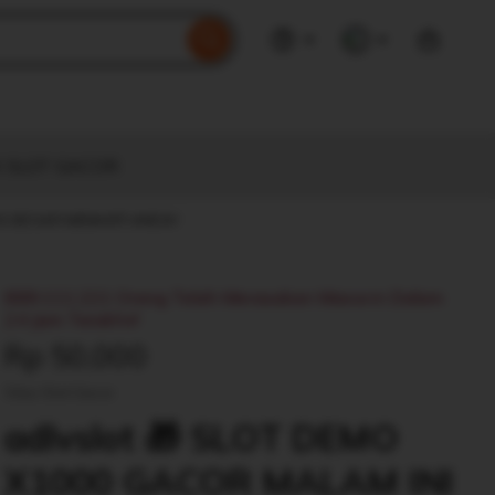
K SLOT GACOR
US BESAR MENANTI ANDA!
889.111.221 Orang Telah Merasakan Maxwin Dalam
24 Jam Terakhir!
Price:
Rp 50,000
Situs Slot Gacor
adlvslot 🎁 SLOT DEMO
X1000 GACOR MALAM INI