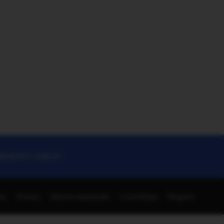
 MENANTI ANDA!
se
Privacy
Interest-based ads
Local Shops
Regions