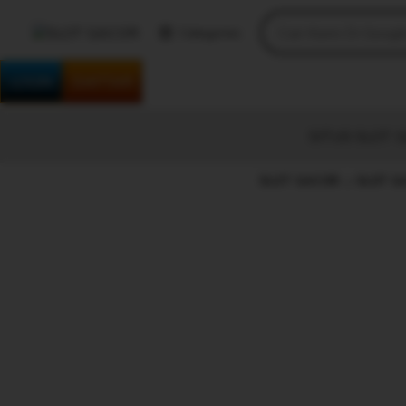
Skip
Search
to
SLOT
Categories
for
GACOR
Content
items
or
LOGIN
DAFTAR
shops
SITUS SLOT 
SLOT GACOR
SLOT G