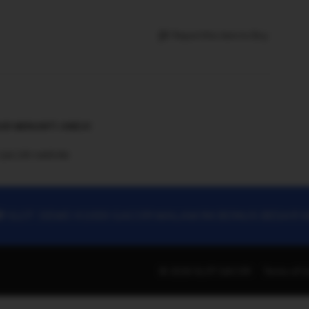
Report this item to Etsy
SAR MENANTI ANDA!
GACOR HARI INI
t 🎁 SLOT DEMO X1000 GACOR MALAM INI BONUS BESAR
© 2026 SLOT GACOR
Terms of U