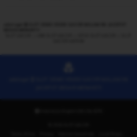
Loading...
adatogel ⌚ SLOT DEMO X5000 GACOR MALAM INI JACKPOT
BESAR MENANTI!
SLOT GACOR
LINK SLOT GACOR
SITUS SLOT GACOR
SLOT
GACOR HARI INI
adatogel ⌚ SLOT DEMO X5000 GACOR MALAM INI
JACKPOT BESAR MENANTI!
Indonesia | English (UK) | Rp (IDR)
© 2026 SLOT GACOR
Terms of Use
Privacy
Interest-based ads
Local Shops