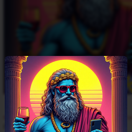
889.111.221 Orang Telah Merasakan Maxwin Dalam 24 Ja
Price:
Rp 50,000