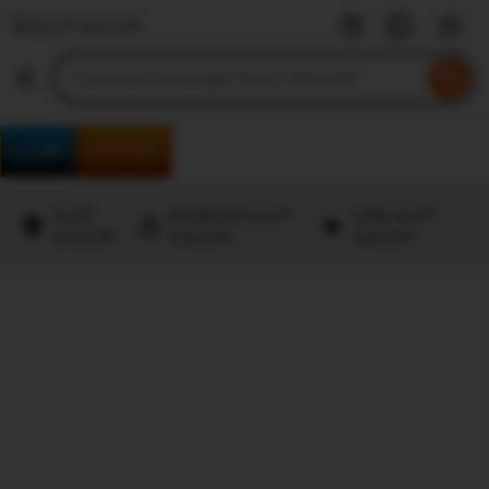
SLOT
Skip
GACOR
to
Search
Browse
ontent
for
items
or
shops
LOGIN
DAFTAR
SLOT
BANDAR SLOT
LINK SLOT
GACOR
GACOR
GACOR