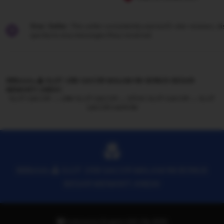
Star Seller.
This seller consistently earned 5-star reviews, d
quickly to any messages they received.
Loading...
888slots 🕹 SLOT 1RB GACOR MALAM INI BONUS BESAR
MENANTI ANDA!
SLOT GACOR
LINK SLOT GACOR
SITUS SLOT GACOR
SLOT
GACOR HARI INI
888slots 🕹 SLOT 1RB GACOR MALAM INI BONUS
BESAR MENANTI ANDA!
Indonesia | English (UK) | Rp (IDR)