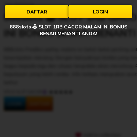
Situs Slot Gacor
DAFTAR
LOGIN
888slots 🕹 SLOT 1RB GA
888slots 🕹 SLOT 1RB GACOR MALAM INI BONUS
INI BONUS BESAR MENANTI
BESAR MENANTI ANDA!
888slots Prediksi parlay malam ini betul-betul penting 
kesempatan menang. Dengan banyaknya lomba yang berl
bagus kepada regu dan situasi terupdate akan menolong
keputusan yang lebih cerdas. Info terbaru merupakan aset
bettor.
5
SITUS SLOT GACOR
out
of
LOGIN
DAFTAR
5
stars
Add to collection