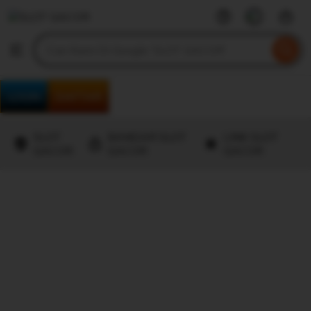
SLOT
Skip
GACOR
to
Search
Browse
ontent
for
items
or
shops
LOGIN
DAFTAR
SLOT
BANDAR SLOT
LINK SLOT
GACOR
GACOR
GACOR