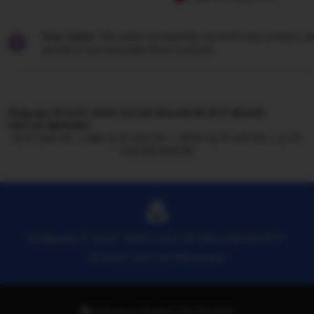
Star Seller.
This seller consistently earned 5-star reviews, d
quickly to any messages they received.
Loading...
818poker 🃏 SLOT X500 GACOR MALAM INI RTP BESAR
UNTUK MENANG!
SLOT GACOR
LINK SLOT GACOR
SITUS SLOT GACOR
SLOT
GACOR HARI INI
818poker 🃏 SLOT X500 GACOR MALAM INI RTP
BESAR UNTUK MENANG!
Indonesia | English (UK) | Rp (IDR)