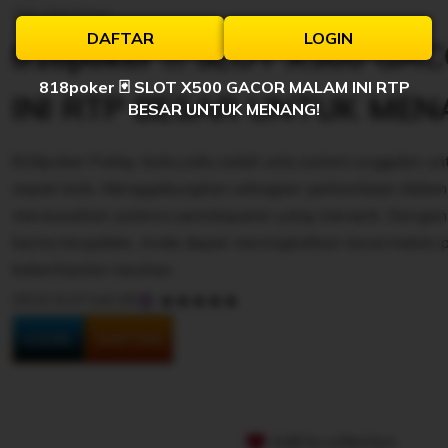
Situs Slot Gacor
DAFTAR
LOGIN
818poker 🃏 SLOT X500 G
818poker 🃏 SLOT X500 GACOR MALAM INI RTP
INI RTP BESAR UNTUK MEN
BESAR UNTUK MENANG!
818poker Parlay bola yaitu salah satu sistem unggulan unt
sepak bola. Menggabungkan sebagian perlombaan dalam 
menawarkan potensi pembayaran yang menarik. Dengan
berita terupdate, Anda dapat meningkatkan kecermatan p
keberhasilan taruhan.
5
SITUS SLOT GACOR
out
of
LOGIN
DAFTAR
5
stars
Add to collection