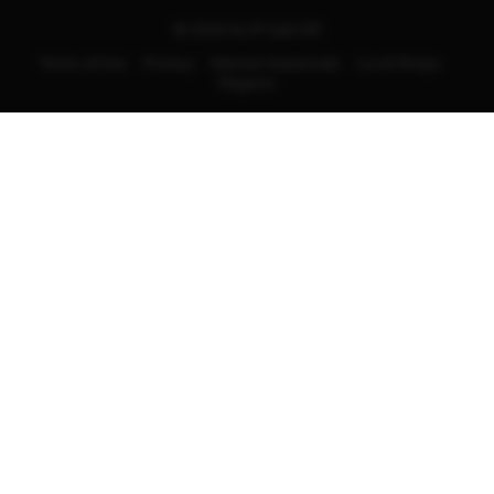
© 2026 SLOT GACOR
Terms of Use
Privacy
Interest-based ads
Local Shops
Regions