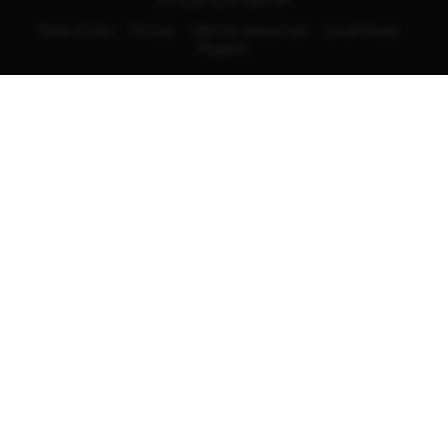
Terms of Use
Privacy
Interest-based ads
Local Shops
Regions