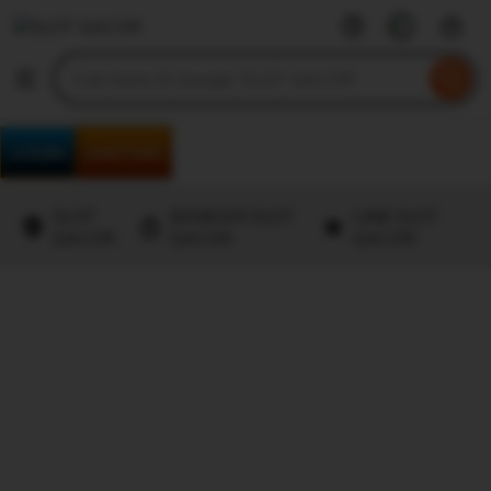
SLOT
Skip
GACOR
to
Search
Browse
ontent
for
items
or
shops
LOGIN
DAFTAR
SLOT
BANDAR SLOT
LINK SLOT
GACOR
GACOR
GACOR