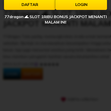
Situs Slot Gacor
DAFTAR
LOGIN
77dragon 🌊 SLOT 1RIBU B
77dragon 🌊 SLOT 1RIBU BONUS JACKPOT MENANTI
JACKPOT MENANTI MALAM 
MALAM INI!
77dragon Toto parlay memungkinkan Anda untuk bertaruh
sekalian. Bentuk ini menawarkan kesempatan tinggi un
besar, tapi juga menuntut analisa yang teliti. Memahami b
bisa memberi pengaruh taruhan secara keseluruhan amat p
5
SITUS SLOT GACOR
out
of
LOGIN
DAFTAR
5
stars
Add to collection