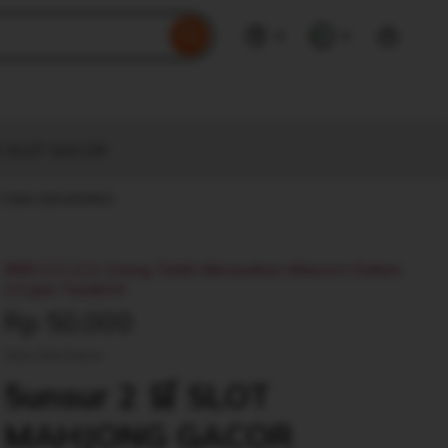
K SLOT GACOR
I COBA SEKARANG!
889.111.221 Orang Telah Merasakan Maxwin Dalam
24 Jam Terakhir!
Price:
Rp 50,000
Situs Slot Gacor
5unsur 2 🛒 SLOT
MAHJONG GACOR