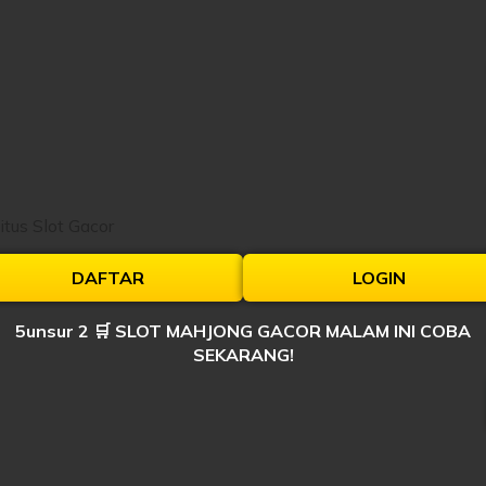
DAFTAR
LOGIN
5unsur 2 🛒 SLOT MAHJONG GACOR MALAM INI COBA
SEKARANG!