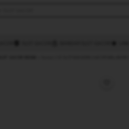
GACOR
SLOT GACOR
BANDAR SLOT GACOR
LIN
SLOT GACOR RESMI
5unsur 2 🛒 SLOT MAHJONG GACOR MALAM IN