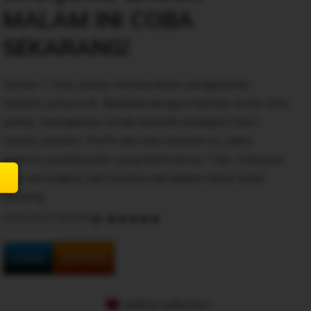
MALAM INI COBA
SEKARANG!
5unsur 2 Toto parlay menawarkan pengalaman
taruhan yang unik. Berbeda dengan taruhan lazim, toto
parlay mewajibkan Anda memilih sebagian hasil
lomba sekalian. Profit dari tipe taruhan ini yakni
potensi pembayaran yang lebih besar. Tapi, risikonya
juga meningkat, jadi analisa mendalam betul-betul
penting.
5
SITUS SLOT GACOR
out
of
LOGIN
DAFTAR
5
stars
Add to collection