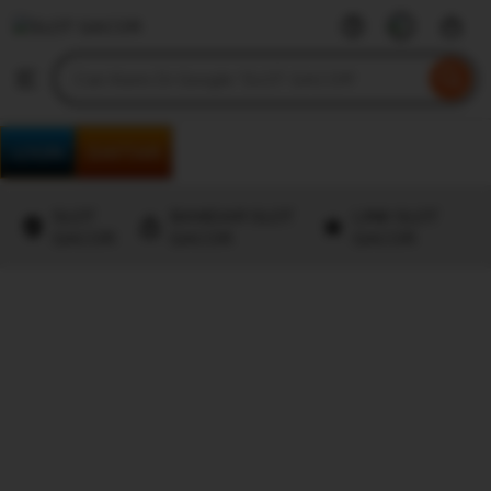
SLOT
Skip
GACOR
to
Search
Browse
ontent
for
items
or
shops
LOGIN
DAFTAR
SLOT
BANDAR SLOT
LINK SLOT
GACOR
GACOR
GACOR