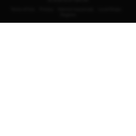
Terms of Use
Privacy
Interest-based ads
Local Shops
Regions