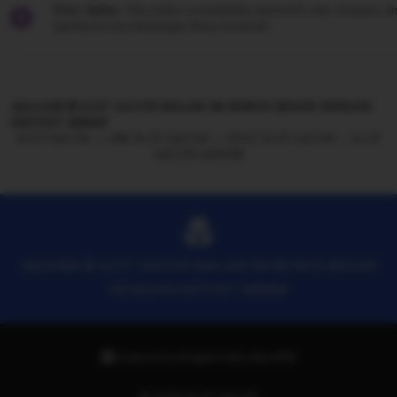
Star Seller.
This seller consistently earned 5-star reviews, d
quickly to any messages they received.
Loading...
4dslot88 ⏳ SLOT GACOR MALAM INI BONUS BESAR DENGAN
DEPOSIT MINIM!
SLOT GACOR
LINK SLOT GACOR
SITUS SLOT GACOR
SLOT
GACOR HARI INI
4dslot88 ⏳ SLOT GACOR MALAM INI BONUS BESAR
DENGAN DEPOSIT MINIM!
Indonesia | English (UK) | Rp (IDR)
© 2026 SLOT GACOR