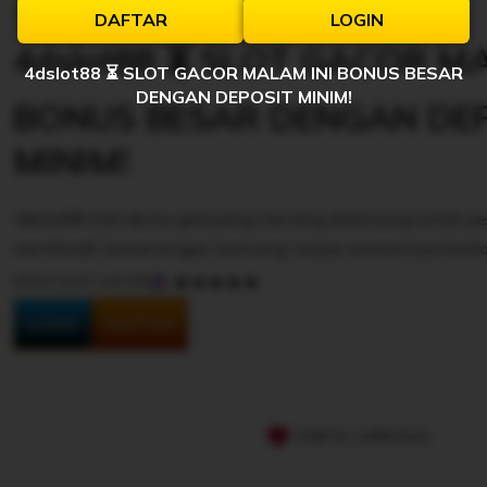
Situs Slot Gacor
DAFTAR
LOGIN
4dslot88 ⏳ SLOT GACOR M
4dslot88 ⏳ SLOT GACOR MALAM INI BONUS BESAR
DENGAN DEPOSIT MINIM!
BONUS BESAR DENGAN DE
MINIM!
4dslot88 Slot demo gampang menang dirancang untuk p
menikmati kemenangan kencang tanpa semestinya bertar
5
SITUS SLOT GACOR
out
of
LOGIN
DAFTAR
5
stars
Add to collection