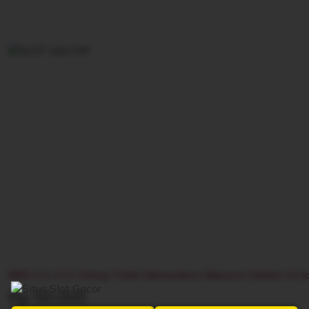
889.111.221 Orang Telah Merasakan Maxwin Dalam 24 Ja
Price:
Rp 50,000