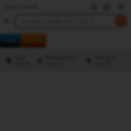
SLOT
Skip
GACOR
to
Search
Browse
ontent
for
items
or
shops
LOGIN
DAFTAR
SLOT
BANDAR SLOT
LINK SLOT
GACOR
GACOR
GACOR