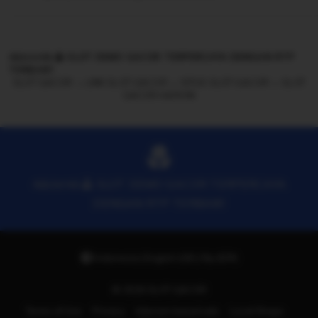
Loading...
4dslot4d 🕹 SLOT DEMO GACOR TERPERCAYA DENGAN RTP
TERBAIK!
SLOT GACOR
LINK SLOT GACOR
SITUS SLOT GACOR
SLOT
GACOR HARI INI
4dslot4d 🕹 SLOT DEMO GACOR TERPERCAYA
DENGAN RTP TERBAIK!
Indonesia | English (UK) | Rp (IDR)
© 2026 SLOT GACOR
Terms of Use
Privacy
Interest-based ads
Local Shops