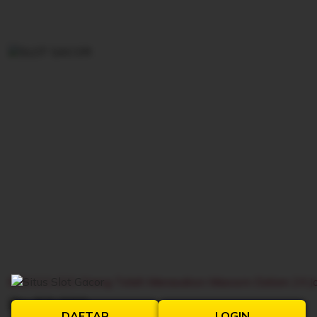
889.111.221 Orang Telah Merasakan Maxwin Dalam 24 Ja
Price:
Rp 50,000
DAFTAR
LOGIN