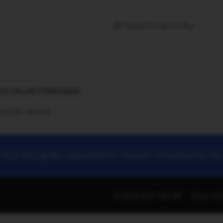
Report this item to Etsy
ASI DALAM PERMAINAN!
GACOR HARI INI
❤ SLOT MAHJONG GABUNGKAN TRADISI DAN INOVASI D
© 2026 SLOT GACOR
Terms of U