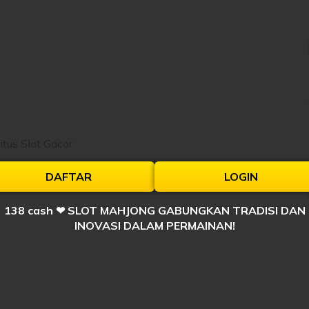
DAFTAR
LOGIN
138 cash ❤ SLOT MAHJONG GABUNGKAN TRADISI DAN
INOVASI DALAM PERMAINAN!