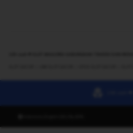
Loading...
138 cash ❤ SLOT MAHJONG GABUNGKAN TRADISI DAN INOV
SLOT GACOR
LINK SLOT GACOR
SITUS SLOT GACOR
SLOT 
138 cash 
Indonesia | English (UK) | Rp (IDR)